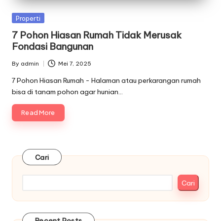
Posted
Properti
in
7 Pohon Hiasan Rumah Tidak Merusak
Fondasi Bangunan
By
admin
Mei 7, 2025
Posted
by
7 Pohon Hiasan Rumah - Halaman atau perkarangan rumah
bisa di tanam pohon agar hunian…
Read More
Cari
Cari
Recent Posts