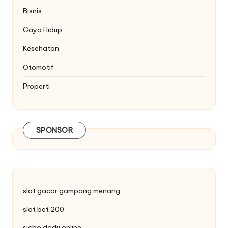
Bisnis
Gaya Hidup
Kesehatan
Otomotif
Properti
SPONSOR
slot gacor gampang menang
slot bet 200
sicbo dadu online