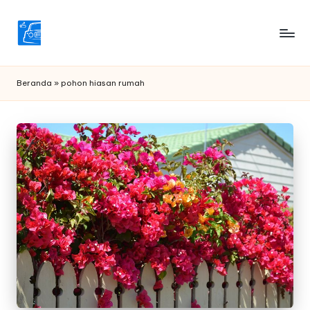
Skip
to
content
Beranda
»
pohon hiasan rumah