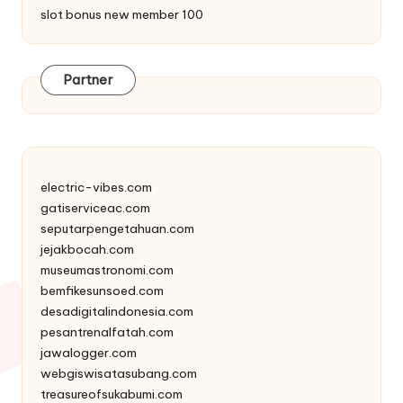
slot bonus new member 100
Partner
electric-vibes.com
gatiserviceac.com
seputarpengetahuan.com
jejakbocah.com
museumastronomi.com
bemfikesunsoed.com
desadigitalindonesia.com
pesantrenalfatah.com
jawalogger.com
webgiswisatasubang.com
treasureofsukabumi.com